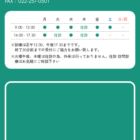
FAX：022-257-0501
月
火
水
木
金
土
日/祝
9:00 - 12:00
●
●
●
往診
●
●
ー
14:00 - 17:30
●
往診
●
往診
●
ー
ー
※診療は正午12:00、午後17:30までです。
終了30分前までの受付にご協力をお願い致します。
※火曜午後、木曜は往診の為、外来は行っておりません。往診·訪問診
療はお気軽にご相談下さい